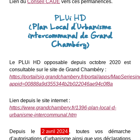
Lien du
Conseil CAUE
vers ces permanences.
PLUi HD
(
Plan Local d’Urbanisme
intercommunal de Grand
Chambéry)
Le PLUi HD opposable depuis octobre 2020 est
consultable sur le site de Grand Chambéry :
https://portailsig.grandchambery.fr/portal/apps/MapSeriesi
appid=00888a9d355344b2b022046ae94c0f8a
Lien depuis le site internet :
https://www.grandchambery.fr/1396-plan-local-d-
urbanisme-intercommunal.htm
Depuis le
2 avril 2024
, toutes vos démarche
d’autorisations d’urbanisme ainsi que vos déclarations